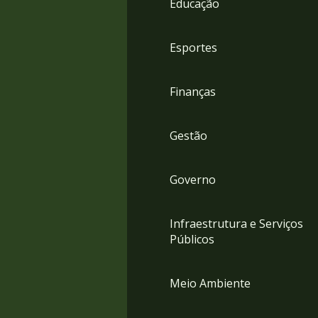
Educação
4
Acessibilidade
5
Esportes
Finanças
Gestão
Governo
Infraestrutura e Serviços
Públicos
Meio Ambiente