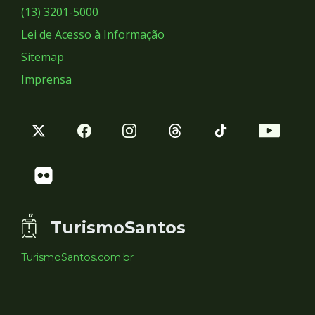
Sociais
(13) 3201-5000
Lei de Acesso à Informação
Sitemap
Imprensa
TurismoSantos
TurismoSantos.com.br