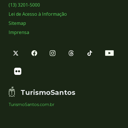
Sociais
(13) 3201-5000
Lei de Acesso à Informação
Sitemap
Imprensa
TurismoSantos
TurismoSantos.com.br