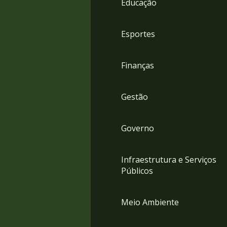
Educação
4
Acessibilidade
5
Esportes
Finanças
Gestão
Governo
Infraestrutura e Serviços
Públicos
Meio Ambiente