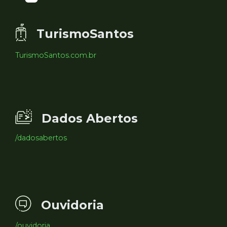
TurismoSantos
TurismoSantos.com.br
Dados Abertos
/dadosabertos
Ouvidoria
/ouvidoria