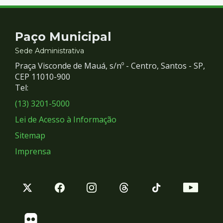
Contato
Paço Municipal
e
Sede Administrativa
Praça Visconde de Mauá, s/nº - Centro, Santos - SP,
Redes
CEP 11010-900
Tel:
Sociais
(13) 3201-5000
Lei de Acesso à Informação
Sitemap
Imprensa