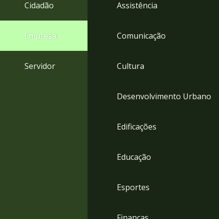
4
Cidadão
Assistência
Acessibilidade
5
Empresa
Comunicação
Servidor
Cultura
Desenvolvimento Urbano
Edificações
Educação
Esportes
Finanças