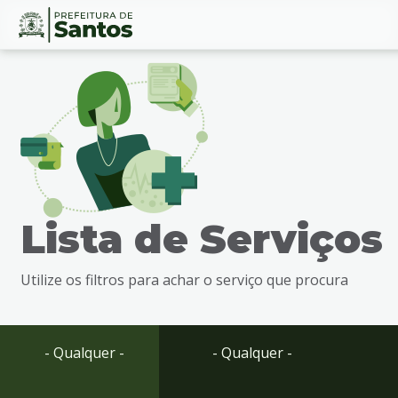
Ir
Conteúdo
para
o
conteúdo
1
Ir
para
o
menu
Lista de Serviços
2
Ir
para
Utilize os filtros para achar o serviço que procura
busca
3
Ir
para
- Qualquer -
- Qualquer -
o
rodapé