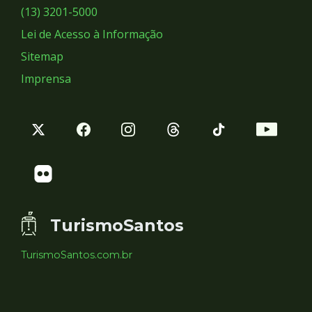
Sociais
(13) 3201-5000
Lei de Acesso à Informação
Sitemap
Imprensa
TurismoSantos
TurismoSantos.com.br