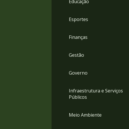
Educação
4
Acessibilidade
5
Esportes
Finanças
Gestão
Governo
Infraestrutura e Serviços
Públicos
Meio Ambiente