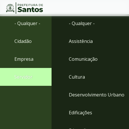
Ir
Conteúdo
- Qualquer -
- Qualquer -
para
o
conteúdo
Cidadão
Assistência
1
Ir
para
Empresa
Comunicação
o
menu
2
Servidor
Cultura
Ir
para
busca
Desenvolvimento Urbano
3
Ir
para
Edificações
o
rodapé