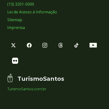
Sociais
(13) 3201-5000
Lei de Acesso à Informação
Sitemap
Imprensa
TurismoSantos
TurismoSantos.com.br