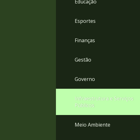
Educação
4
Acessibilidade
5
Esportes
Finanças
Gestão
Governo
Infraestrutura e Serviços
Públicos
Meio Ambiente