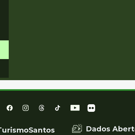
Dados Abert
TurismoSantos