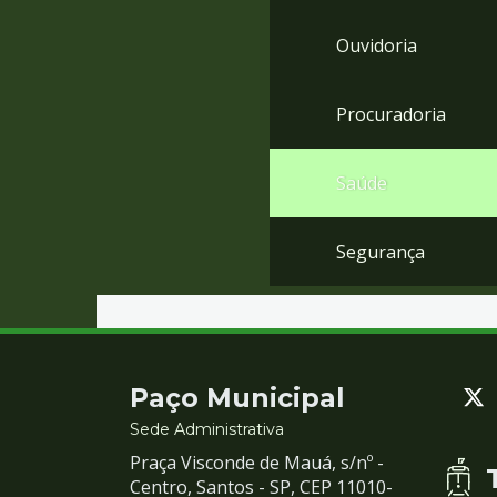
Ouvidoria
Procuradoria
Saúde
Segurança
Contato
Paço Municipal
e
Sede Administrativa
Praça Visconde de Mauá, s/nº -
Redes
Centro, Santos - SP, CEP 11010-