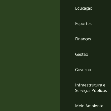
4
Educação
Acessibilidade
5
Esportes
Finanças
Gestão
Governo
Infraestrutura e
Serviços Públicos
Meio Ambiente