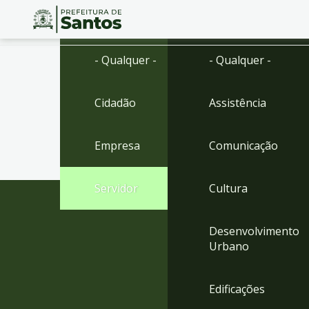
Ir
Conteúdo
- Qualquer -
- Qualquer -
para
o
conteúdo
Cidadão
Assistência
1
Ir
para
Empresa
Comunicação
o
menu
2
Servidor
Cultura
Ir
para
busca
Desenvolvimento
3
Urbano
Ir
para
o
Edificações
rodapé