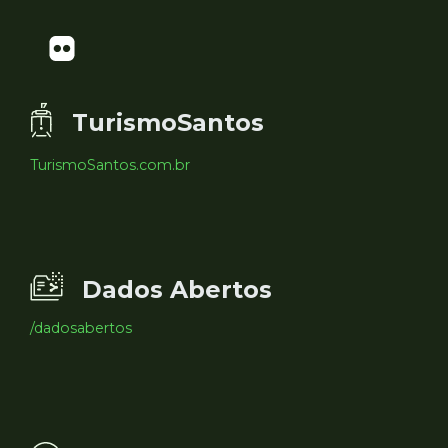
TurismoSantos
TurismoSantos.com.br
Dados Abertos
/dadosabertos