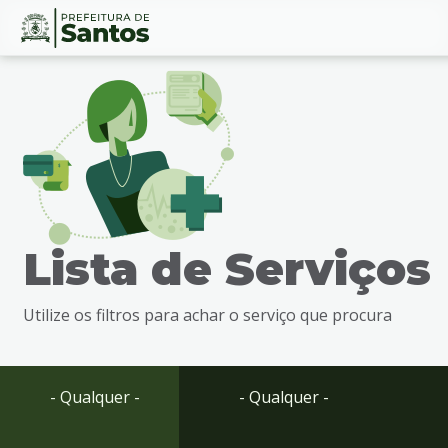
Ir
Conteúdo
para
o
conteúdo
1
Ir
para
o
menu
Lista de Serviços
2
Ir
para
Utilize os filtros para achar o serviço que procura
busca
3
Ir
para
- Qualquer -
- Qualquer -
o
rodapé