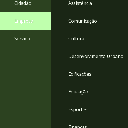
4
Cidadão
Assistência
Acessibilidade
5
Empresa
Comunicação
Servidor
Cultura
Desenvolvimento Urbano
Edificações
Educação
Esportes
Finanças