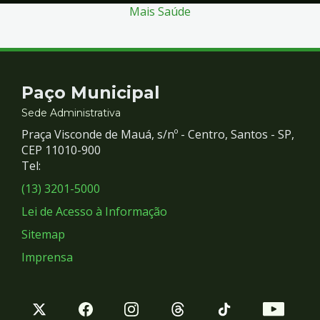
Mais Saúde
Contato
Paço Municipal
e
Sede Administrativa
Praça Visconde de Mauá, s/nº - Centro, Santos - SP,
Redes
CEP 11010-900
Tel:
Sociais
(13) 3201-5000
Lei de Acesso à Informação
Sitemap
Imprensa