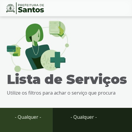
Ir
Conteúdo
para
o
conteúdo
1
Ir
para
o
menu
Lista de Serviços
2
Ir
para
Utilize os filtros para achar o serviço que procura
busca
3
Ir
para
- Qualquer -
- Qualquer -
o
rodapé