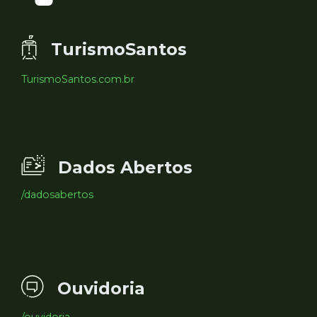
TurismoSantos
TurismoSantos.com.br
Dados Abertos
/dadosabertos
Ouvidoria
/ouvidoria