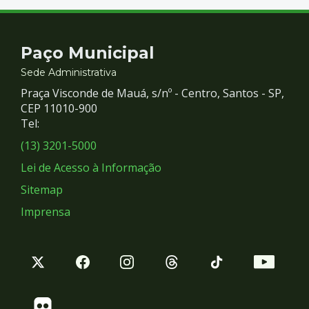
Contato
Paço Municipal
e
Sede Administrativa
Praça Visconde de Mauá, s/nº - Centro, Santos - SP,
Redes
CEP 11010-900
Tel:
Sociais
(13) 3201-5000
Lei de Acesso à Informação
Sitemap
Imprensa