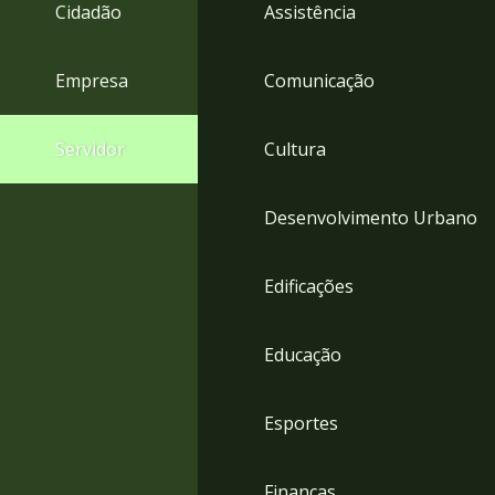
4
Cidadão
Assistência
Acessibilidade
5
Empresa
Comunicação
Servidor
Cultura
Desenvolvimento Urbano
Edificações
Educação
Esportes
Finanças