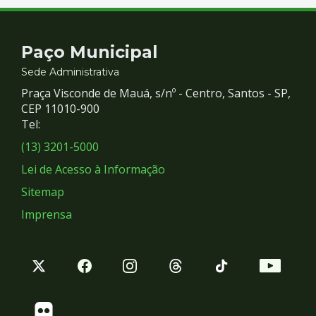
Contato
Paço Municipal
e
Sede Administrativa
Praça Visconde de Mauá, s/nº - Centro, Santos - SP,
Redes
CEP 11010-900
Tel:
Sociais
(13) 3201-5000
Lei de Acesso à Informação
Sitemap
Imprensa