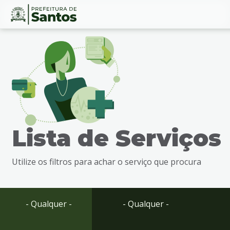
Ir
Conteúdo
para
o
conteúdo
1
Ir
para
o
menu
Lista de Serviços
2
Ir
para
Utilize os filtros para achar o serviço que procura
busca
3
Ir
para
- Qualquer -
- Qualquer -
o
rodapé