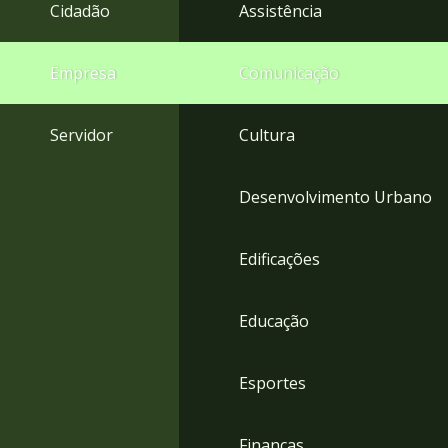
4
Cidadão
Assistência
Acessibilidade
5
Empresa
Comunicação
Servidor
Cultura
Desenvolvimento Urbano
Edificações
Educação
Esportes
Finanças