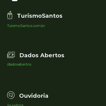
TurismoSantos
TurismoSantos.com.br
Dados Abertos
/dadosabertos
Ouvidoria
/ouvidoria