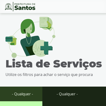
Ir
Conteúdo
para
o
conteúdo
1
Ir
para
o
menu
Lista de Serviços
2
Ir
para
Utilize os filtros para achar o serviço que procura
busca
3
Ir
para
- Qualquer -
- Qualquer -
o
rodapé