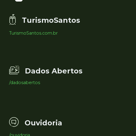
TurismoSantos
TurismoSantos.com.br
Dados Abertos
/dadosabertos
Ouvidoria
/ouvidoria