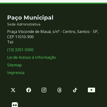
Contato
Paço Municipal
e
Sede Administrativa
Praça Visconde de Mauá, s/nº - Centro, Santos - SP,
Redes
CEP 11010-900
Tel:
Sociais
(13) 3201-5000
Lei de Acesso à Informação
Sitemap
Imprensa