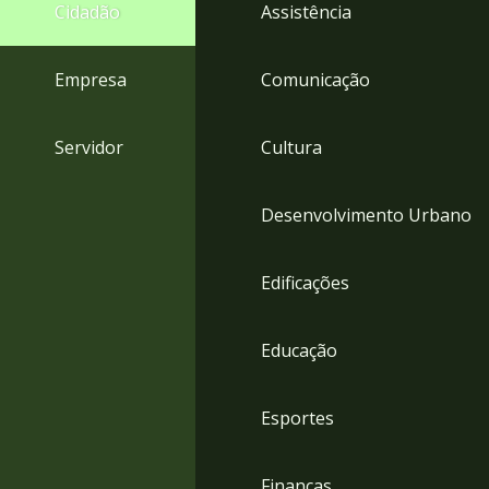
4
Cidadão
Assistência
Acessibilidade
5
Empresa
Comunicação
Servidor
Cultura
Desenvolvimento Urbano
Edificações
Educação
Esportes
Finanças