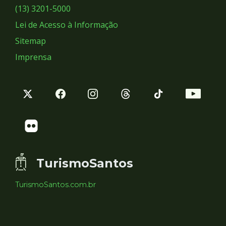
Sociais
(13) 3201-5000
Lei de Acesso à Informação
Sitemap
Imprensa
TurismoSantos
TurismoSantos.com.br