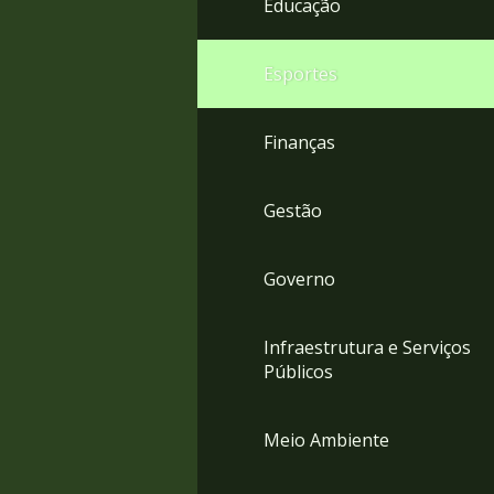
Educação
4
Acessibilidade
5
Esportes
Finanças
Gestão
Governo
Infraestrutura e Serviços
Públicos
Meio Ambiente