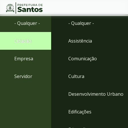
Ir
Conteúdo
- Qualquer -
- Qualquer -
para
o
conteúdo
Cidadão
Assistência
1
Ir
para
Empresa
Comunicação
o
menu
2
Servidor
Cultura
Ir
para
busca
Desenvolvimento Urbano
3
Ir
para
Edificações
o
rodapé