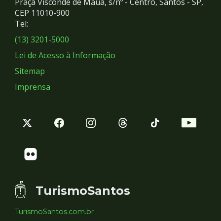
Praça Visconde de Mauá, s/nº - Centro, Santos - SP,
Redes
CEP 11010-900
Tel:
Sociais
(13) 3201-5000
Lei de Acesso à Informação
Sitemap
Imprensa
TurismoSantos
TurismoSantos.com.br