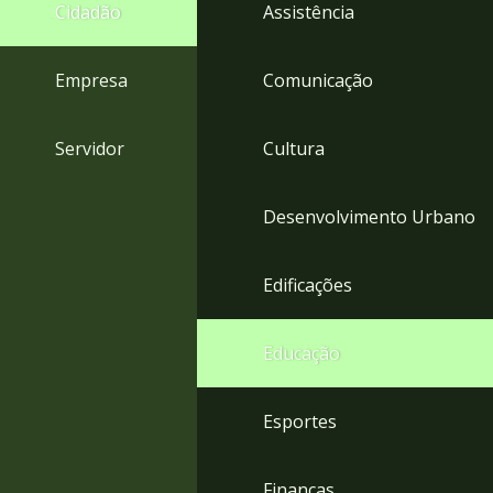
4
Cidadão
Assistência
Acessibilidade
5
Empresa
Comunicação
Servidor
Cultura
Desenvolvimento Urbano
Edificações
Educação
Esportes
Finanças