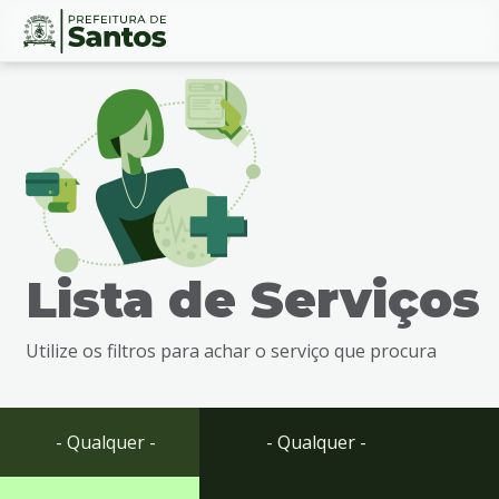
Ir
Conteúdo
para
o
conteúdo
1
Ir
para
o
menu
Lista de Serviços
2
Ir
para
Utilize os filtros para achar o serviço que procura
busca
3
Ir
para
- Qualquer -
- Qualquer -
o
rodapé