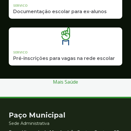
SERVICO
Documentação escolar para ex-alunos
SERVICO
Pré-inscrições para vagas na rede escolar
Mais Saúde
Contato
Paço Municipal
e
Sede Administrativa