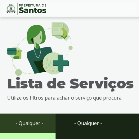
Ir
Conteúdo
para
o
conteúdo
1
Ir
para
o
menu
Lista de Serviços
2
Ir
para
Utilize os filtros para achar o serviço que procura
busca
3
Ir
para
- Qualquer -
- Qualquer -
o
rodapé