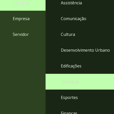
4
Cidadão
Assistência
Acessibilidade
5
Empresa
Comunicação
Servidor
Cultura
Desenvolvimento Urbano
Edificações
Educação
Esportes
Finanças