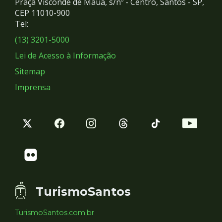
Praça Visconde de Mauá, s/nº - Centro, Santos - SP,
Redes
CEP 11010-900
Tel:
Sociais
(13) 3201-5000
Lei de Acesso à Informação
Sitemap
Imprensa
TurismoSantos
TurismoSantos.com.br