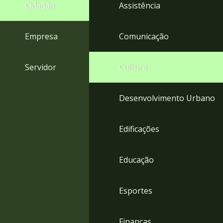
4
Cidadão
Assistência
Acessibilidade
5
Empresa
Comunicação
Servidor
Cultura
Desenvolvimento Urbano
Edificações
Educação
Esportes
Finanças