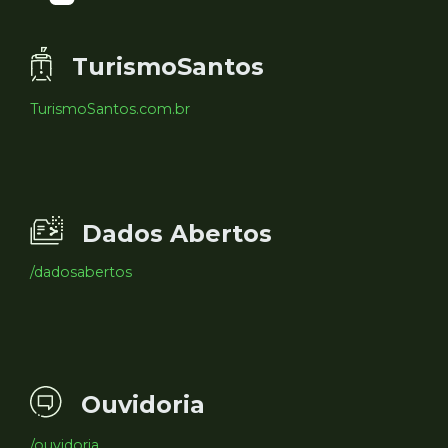
TurismoSantos
TurismoSantos.com.br
Dados Abertos
/dadosabertos
Ouvidoria
/ouvidoria