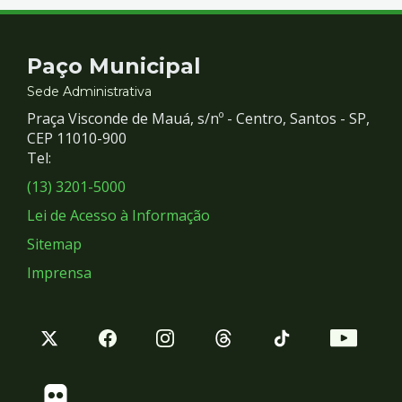
Contato
Paço Municipal
e
Sede Administrativa
Praça Visconde de Mauá, s/nº - Centro, Santos - SP,
Redes
CEP 11010-900
Tel:
Sociais
(13) 3201-5000
Lei de Acesso à Informação
Sitemap
Imprensa