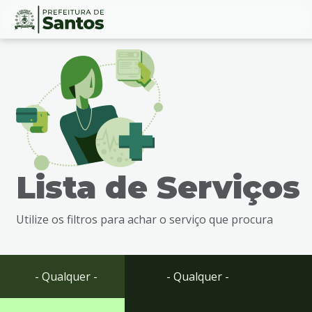
Ir
Conteúdo
para
o
conteúdo
1
Ir
para
o
menu
Lista de Serviços
2
Ir
para
Utilize os filtros para achar o serviço que procura
busca
3
Ir
para
- Qualquer -
- Qualquer -
o
rodapé