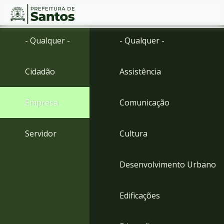
Ir
Conteúdo
- Qualquer -
- Qualquer -
para
o
conteúdo
Cidadão
Assistência
1
Ir
para
Empresa
Comunicação
o
menu
2
Servidor
Cultura
Ir
para
busca
Desenvolvimento Urbano
3
Ir
para
Edificações
o
rodapé