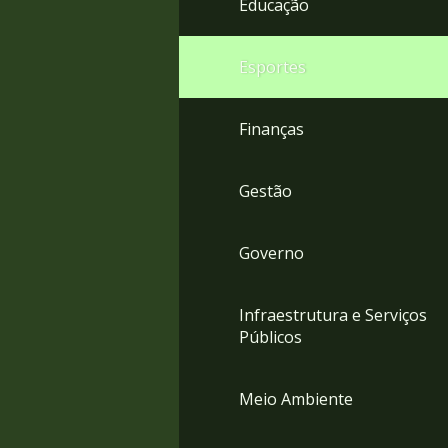
Educação
4
Acessibilidade
5
Esportes
Finanças
Gestão
Governo
Infraestrutura e Serviços
Públicos
Meio Ambiente