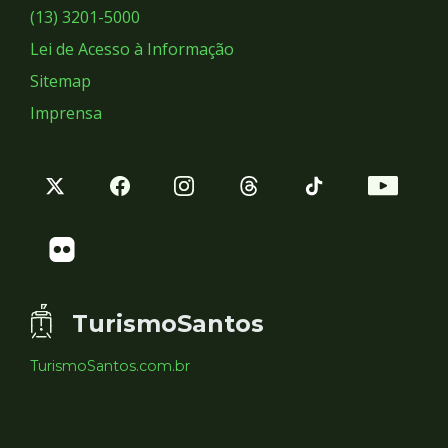
Sociais
(13) 3201-5000
Lei de Acesso à Informação
Sitemap
Imprensa
TurismoSantos
TurismoSantos.com.br