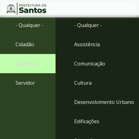
Ir
Conteúdo
- Qualquer -
- Qualquer -
para
o
conteúdo
Cidadão
Assistência
1
Ir
para
Empresa
Comunicação
o
menu
2
Servidor
Cultura
Ir
para
busca
Desenvolvimento Urbano
3
Ir
para
Edificações
o
rodapé