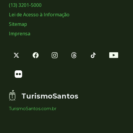
Sociais
(13) 3201-5000
Lei de Acesso à Informação
Sitemap
Imprensa
TurismoSantos
TurismoSantos.com.br