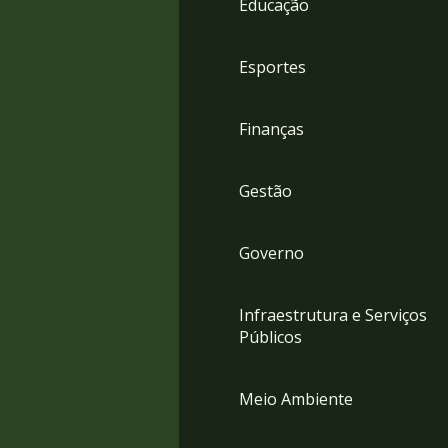
Educação
4
Acessibilidade
5
Esportes
Finanças
Gestão
Governo
Infraestrutura e Serviços
Públicos
Meio Ambiente