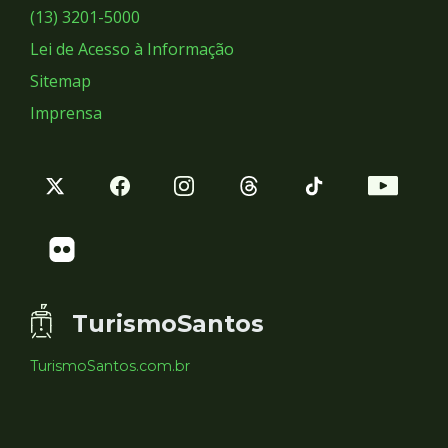
Sociais
(13) 3201-5000
Lei de Acesso à Informação
Sitemap
Imprensa
TurismoSantos
TurismoSantos.com.br