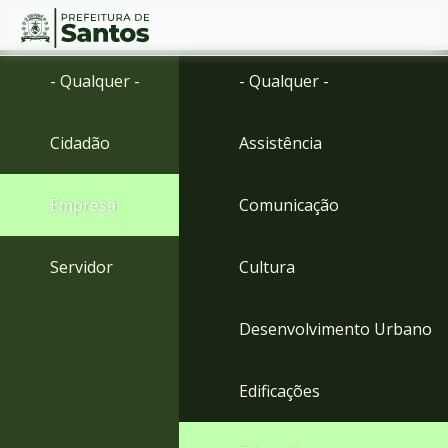
Ir
Conteúdo
- Qualquer -
- Qualquer -
para
o
conteúdo
Cidadão
Assistência
1
Ir
para
Empresa
Comunicação
o
menu
2
Servidor
Cultura
Ir
para
busca
Desenvolvimento Urbano
3
Ir
para
Edificações
o
rodapé