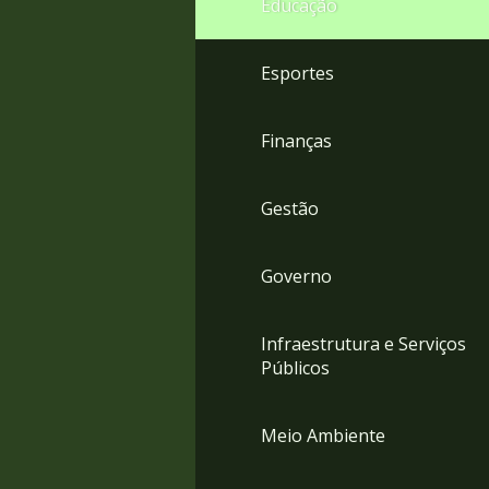
Educação
4
Acessibilidade
5
Esportes
Finanças
Gestão
Governo
Infraestrutura e Serviços
Públicos
Meio Ambiente