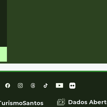
Dados Abert
TurismoSantos