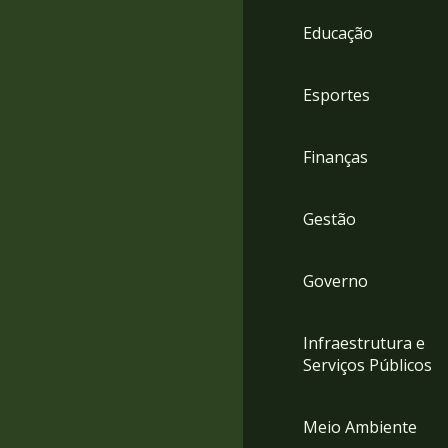
4
Educação
Acessibilidade
5
Esportes
Finanças
Gestão
Governo
Infraestrutura e
Serviços Públicos
Meio Ambiente