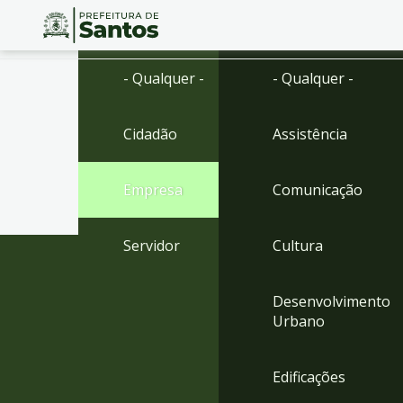
Ir
Conteúdo
- Qualquer -
- Qualquer -
para
o
conteúdo
Cidadão
Assistência
1
Ir
para
Empresa
Comunicação
o
menu
2
Servidor
Cultura
Ir
para
busca
Desenvolvimento
3
Urbano
Ir
para
o
Edificações
rodapé