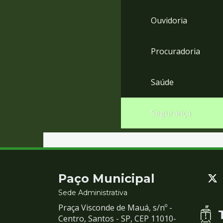
Ouvidoria
Procuradoria
Saúde
Segurança
Contato
Paço Municipal
e
Sede Administrativa
Praça Visconde de Mauá, s/nº -
Redes
Centro, Santos - SP, CEP 11010-