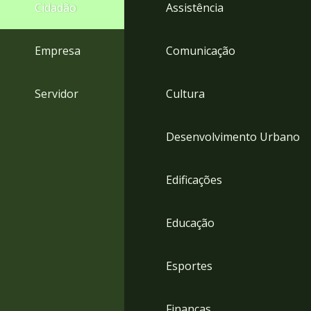
4
Cidadão
Assistência
Acessibilidade
5
Empresa
Comunicação
Servidor
Cultura
Desenvolvimento Urbano
Edificações
Educação
Esportes
Finanças