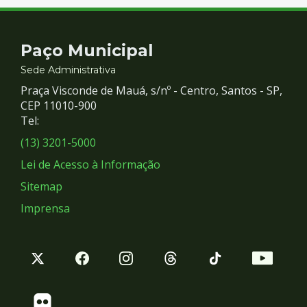
Contato
Paço Municipal
e
Sede Administrativa
Praça Visconde de Mauá, s/nº - Centro, Santos - SP,
Redes
CEP 11010-900
Tel:
Sociais
(13) 3201-5000
Lei de Acesso à Informação
Sitemap
Imprensa