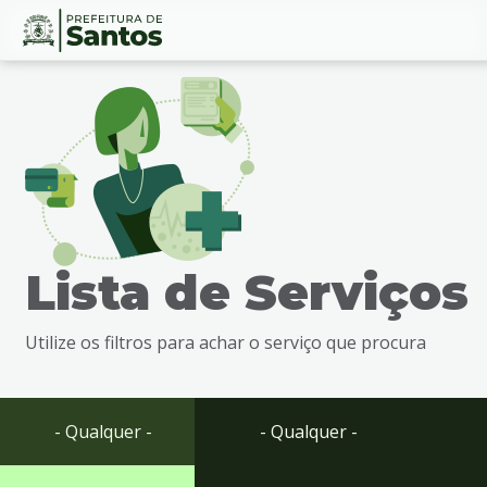
Ir
Conteúdo
para
o
conteúdo
1
Ir
para
o
menu
Lista de Serviços
2
Ir
para
Utilize os filtros para achar o serviço que procura
busca
3
Ir
para
- Qualquer -
- Qualquer -
o
rodapé