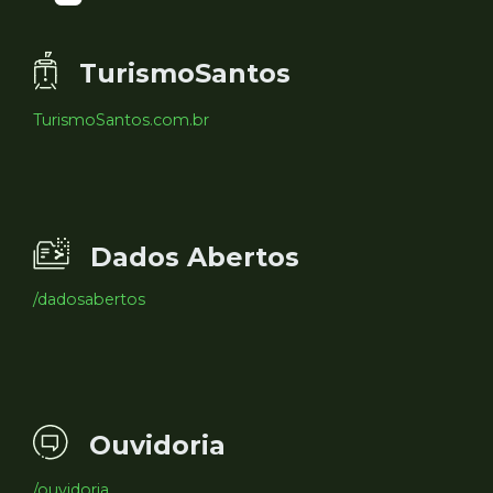
TurismoSantos
TurismoSantos.com.br
Dados Abertos
/dadosabertos
Ouvidoria
/ouvidoria