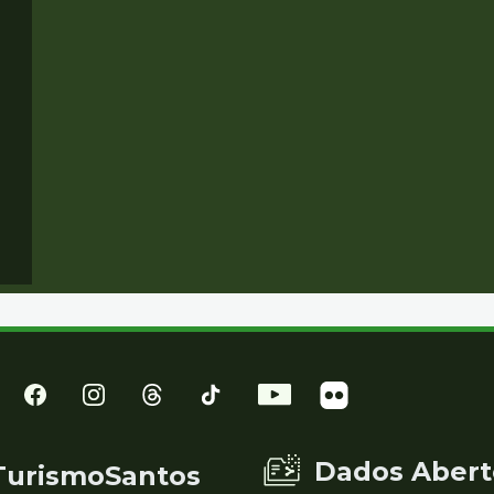
Dados Abert
TurismoSantos