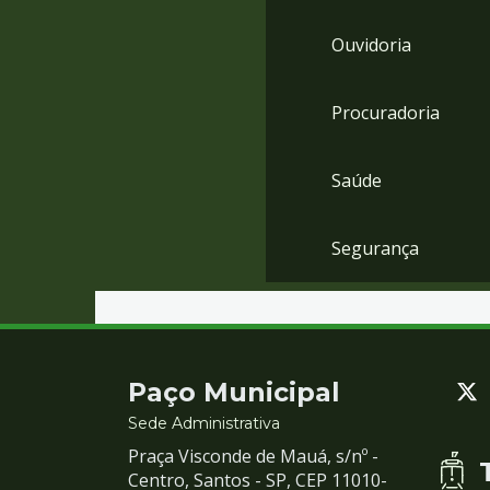
Ouvidoria
Procuradoria
Saúde
Segurança
Contato
Paço Municipal
e
Sede Administrativa
Praça Visconde de Mauá, s/nº -
Redes
Centro, Santos - SP, CEP 11010-