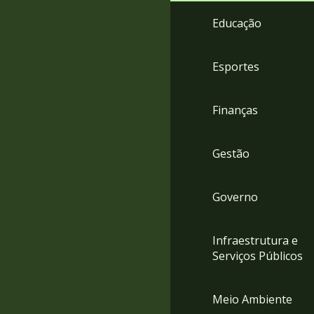
4
Educação
Acessibilidade
5
Esportes
Finanças
Gestão
Governo
Infraestrutura e
Serviços Públicos
Meio Ambiente