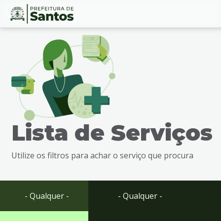
Ir
Conteúdo
para
o
conteúdo
1
Ir
para
o
menu
Lista de Serviços
2
Ir
para
Utilize os filtros para achar o serviço que procura
busca
3
Ir
para
- Qualquer -
- Qualquer -
o
rodapé