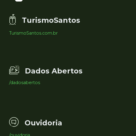
TurismoSantos
TurismoSantos.com.br
Dados Abertos
/dadosabertos
Ouvidoria
/ouvidoria