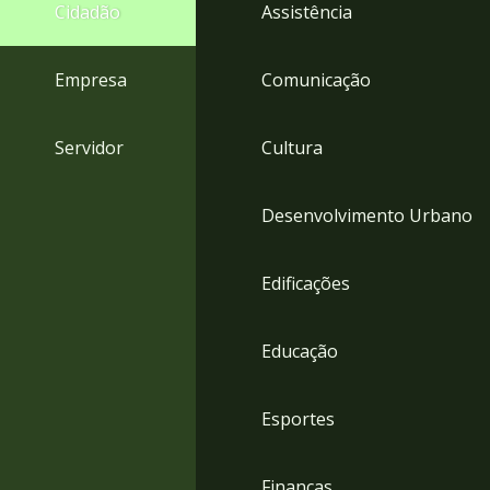
4
Cidadão
Assistência
Acessibilidade
5
Empresa
Comunicação
Servidor
Cultura
Desenvolvimento Urbano
Edificações
Educação
Esportes
Finanças