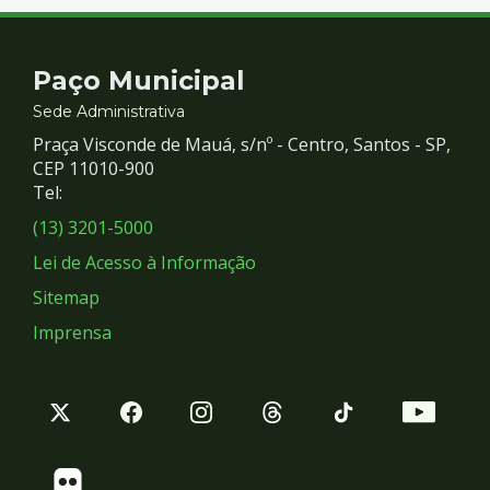
Contato
Paço Municipal
e
Sede Administrativa
Praça Visconde de Mauá, s/nº - Centro, Santos - SP,
Redes
CEP 11010-900
Tel:
Sociais
(13) 3201-5000
Lei de Acesso à Informação
Sitemap
Imprensa