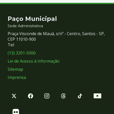
Contato
Paço Municipal
e
Sede Administrativa
Praça Visconde de Mauá, s/nº - Centro, Santos - SP,
Redes
CEP 11010-900
Tel:
Sociais
(13) 3201-5000
Lei de Acesso à Informação
Sitemap
Imprensa