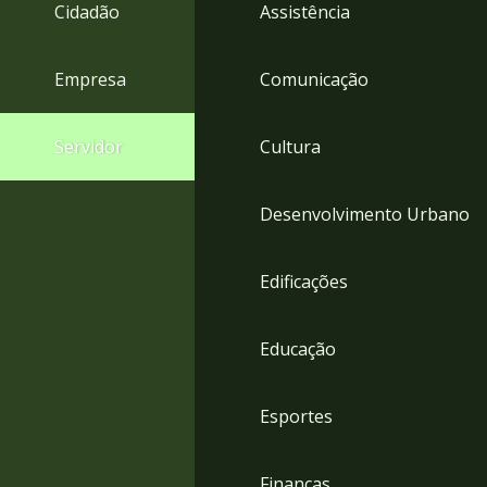
4
Cidadão
Assistência
Acessibilidade
5
Empresa
Comunicação
Servidor
Cultura
Desenvolvimento Urbano
Edificações
Educação
Esportes
Finanças