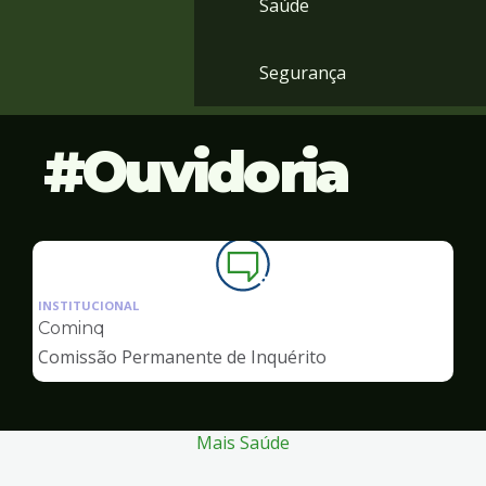
Saúde
Segurança
Ouvidoria
Ilustração
da
INSTITUCIONAL
pagina
Cominq
de
Comissão Permanente de Inquérito
Ouvidoria
Mais Saúde