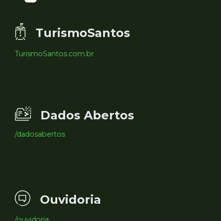
TurismoSantos
TurismoSantos.com.br
Dados Abertos
/dadosabertos
Ouvidoria
/ouvidoria