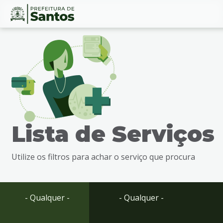
Ir
Conteúdo
para
o
conteúdo
1
Ir
para
o
menu
Lista de Serviços
2
Ir
para
Utilize os filtros para achar o serviço que procura
busca
3
Ir
para
- Qualquer -
- Qualquer -
o
rodapé