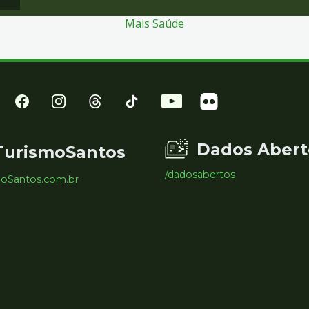
Mais Saúde
Dados Abert
TurismoSantos
/dadosabertos
moSantos.com.br