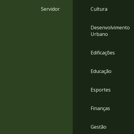
4
Servidor
Cultura
Acessibilidade
5
Desenvolvimento
Urbano
Edificações
Educação
Esportes
Finanças
Gestão