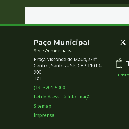
Contato
Paço Municipal
e
Sede Administrativa
Praça Visconde de Mauá, s/nº -
Redes
Centro, Santos - SP, CEP 11010-
900
Turis
Sociais
Tel:
(13) 3201-5000
Lei de Acesso à Informação
Sitemap
Imprensa