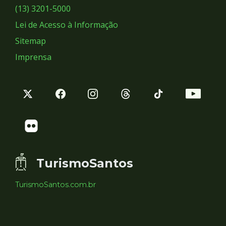
Sociais
(13) 3201-5000
Lei de Acesso à Informação
Sitemap
Imprensa
TurismoSantos
TurismoSantos.com.br