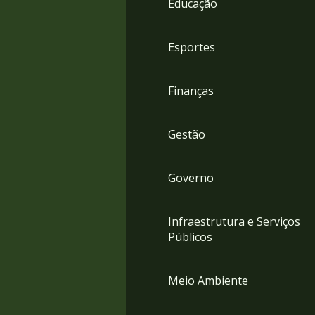
Educação
4
Acessibilidade
5
Esportes
Finanças
Gestão
Governo
Infraestrutura e Serviços
Públicos
Meio Ambiente