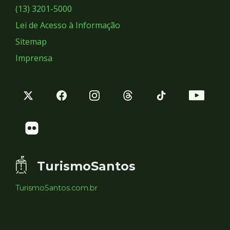
Sociais
(13) 3201-5000
Lei de Acesso à Informação
Sitemap
Imprensa
TurismoSantos
TurismoSantos.com.br