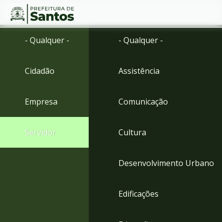
Ir
Conteúdo
- Qualquer -
- Qualquer -
para
o
conteúdo
Cidadão
Assistência
1
Ir
para
Empresa
Comunicação
o
menu
2
Servidor
Cultura
Ir
para
busca
Desenvolvimento Urbano
3
Ir
para
Edificações
o
rodapé