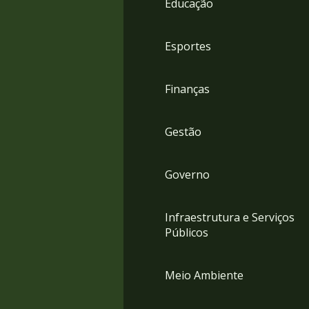
Educação
4
Acessibilidade
5
Esportes
Finanças
Gestão
Governo
Infraestrutura e Serviços
Públicos
Meio Ambiente