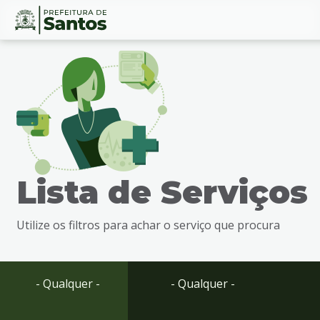
Ir
Conteúdo
para
o
conteúdo
1
Ir
para
o
menu
Lista de Serviços
2
Ir
para
Utilize os filtros para achar o serviço que procura
busca
3
Ir
para
- Qualquer -
- Qualquer -
o
rodapé