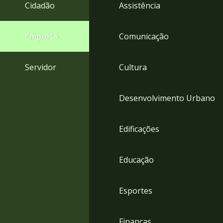
4
Cidadão
Assistência
Acessibilidade
5
Empresa
Comunicação
Servidor
Cultura
Desenvolvimento Urbano
Edificações
Educação
Esportes
Finanças