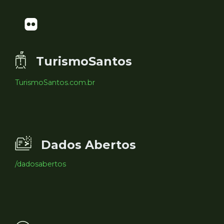
TurismoSantos
TurismoSantos.com.br
Dados Abertos
/dadosabertos