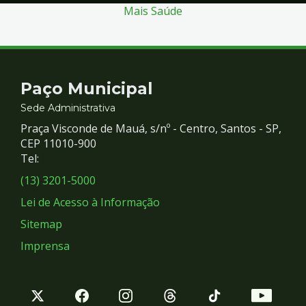
Mais Saúde
Contato
Paço Municipal
e
Sede Administrativa
Praça Visconde de Mauá, s/nº - Centro, Santos - SP,
Redes
CEP 11010-900
Tel:
Sociais
(13) 3201-5000
Lei de Acesso à Informação
Sitemap
Imprensa