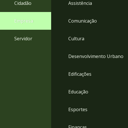
4
Cidadão
Assistência
Acessibilidade
5
Empresa
Comunicação
Servidor
Cultura
Desenvolvimento Urbano
Edificações
Educação
Esportes
Finanças