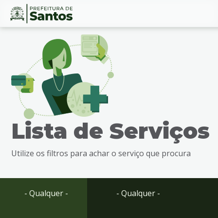
Ir
Conteúdo
para
o
conteúdo
1
Ir
para
o
menu
Lista de Serviços
2
Ir
para
Utilize os filtros para achar o serviço que procura
busca
3
Ir
para
- Qualquer -
- Qualquer -
o
rodapé