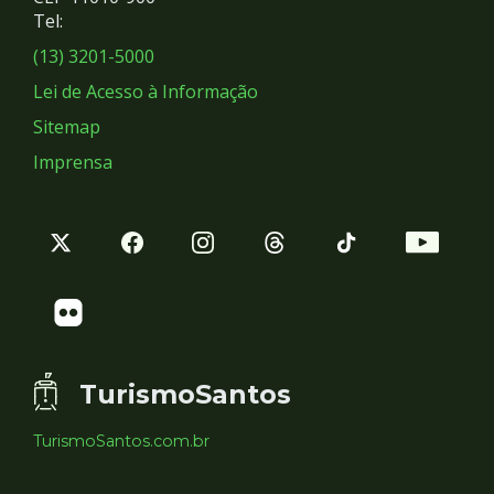
Redes
Tel:
Sociais
(13) 3201-5000
Lei de Acesso à Informação
Sitemap
Imprensa
TurismoSantos
TurismoSantos.com.br