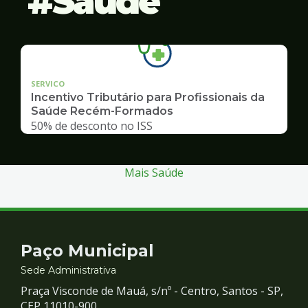
Saúde
SERVICO
Incentivo Tributário para Profissionais da
Saúde Recém-Formados
50% de desconto no ISS
Mais Saúde
Contato
Paço Municipal
e
Sede Administrativa
Praça Visconde de Mauá, s/nº - Centro, Santos - SP,
CEP 11010-900