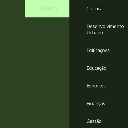
4
Servidor
Cultura
Acessibilidade
5
Desenvolvimento
Urbano
Edificações
Educação
Esportes
Finanças
Gestão