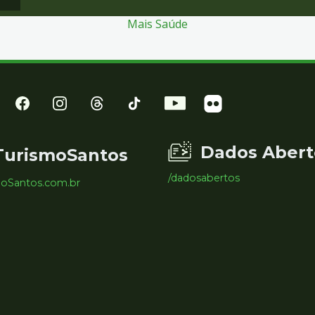
Mais Saúde
Dados Abert
TurismoSantos
/dadosabertos
moSantos.com.br