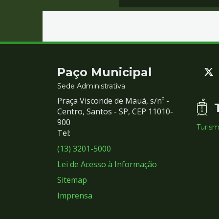
Contato
Paço Municipal
e
Sede Administrativa
Praça Visconde de Mauá, s/nº -
Redes
Centro, Santos - SP, CEP 11010-
900
Turis
Sociais
Tel:
(13) 3201-5000
Lei de Acesso à Informação
Sitemap
Imprensa