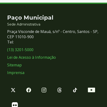
Contato
Paço Municipal
e
Sede Administrativa
Praça Visconde de Mauá, s/nº - Centro, Santos - SP,
Redes
CEP 11010-900
Tel:
Sociais
(13) 3201-5000
Lei de Acesso à Informação
Sitemap
Imprensa