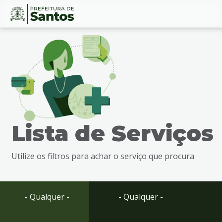
Ir
Conteúdo
para
o
conteúdo
1
Ir
para
o
menu
Lista de Serviços
2
Ir
para
Utilize os filtros para achar o serviço que procura
busca
3
Ir
para
- Qualquer -
- Qualquer -
o
rodapé