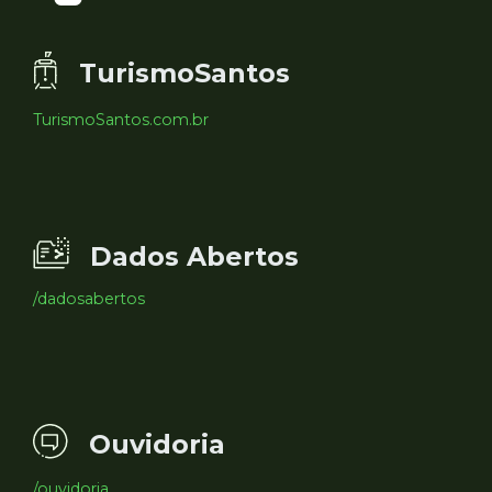
TurismoSantos
TurismoSantos.com.br
Dados Abertos
/dadosabertos
Ouvidoria
/ouvidoria