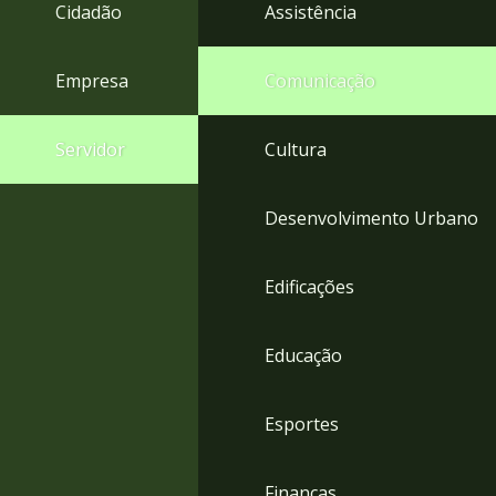
4
Cidadão
Assistência
Acessibilidade
5
Empresa
Comunicação
Servidor
Cultura
Desenvolvimento Urbano
Edificações
Educação
Esportes
Finanças