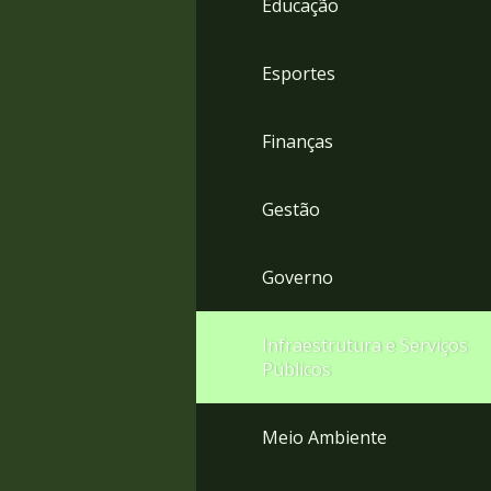
Educação
4
Acessibilidade
5
Esportes
Finanças
Gestão
Governo
Infraestrutura e Serviços
Públicos
Meio Ambiente