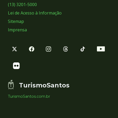
Sociais
(13) 3201-5000
Lei de Acesso à Informação
Sitemap
Imprensa
TurismoSantos
TurismoSantos.com.br