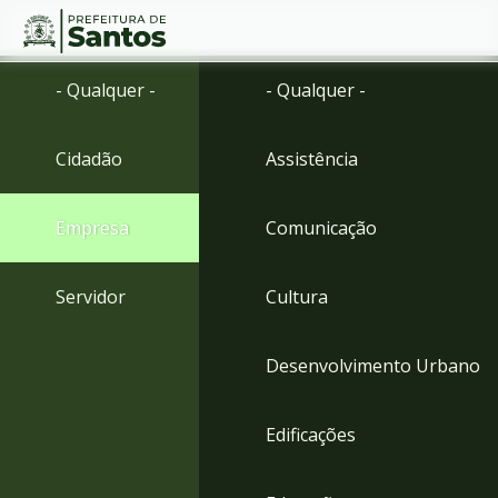
Ir
Conteúdo
- Qualquer -
- Qualquer -
para
o
conteúdo
Cidadão
Assistência
1
Ir
para
Empresa
Comunicação
o
menu
2
Servidor
Cultura
Ir
para
busca
Desenvolvimento Urbano
3
Ir
para
Edificações
o
rodapé