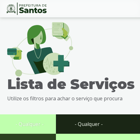
Ir
Conteúdo
para
o
conteúdo
1
Ir
para
o
menu
Lista de Serviços
2
Ir
para
Utilize os filtros para achar o serviço que procura
busca
3
Ir
para
- Qualquer -
- Qualquer -
o
rodapé