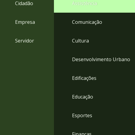
4
Cidadão
Assistência
Acessibilidade
5
Empresa
Comunicação
Servidor
Cultura
Desenvolvimento Urbano
Edificações
Educação
Esportes
Finanças