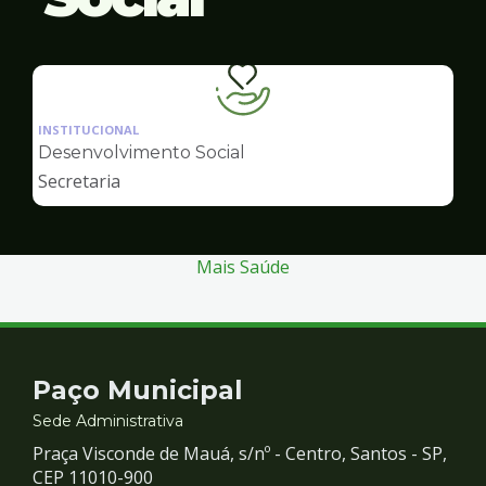
Ilustração
da
INSTITUCIONAL
pagina
Desenvolvimento Social
de
Secretaria
Desenvolvimento
Social
Mais Saúde
Contato
Paço Municipal
e
Sede Administrativa
Praça Visconde de Mauá, s/nº - Centro, Santos - SP,
Redes
CEP 11010-900