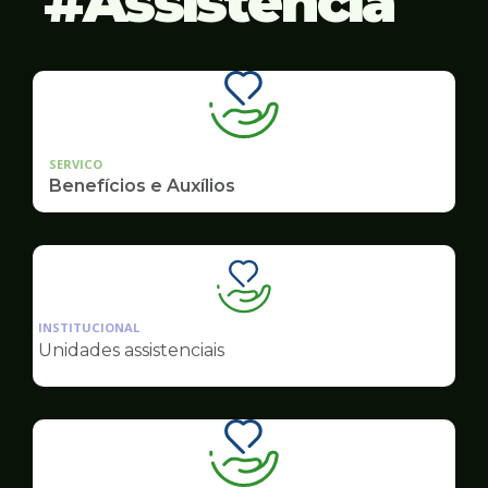
Assistência
SERVICO
Benefícios e Auxílios
Ilustração
da
INSTITUCIONAL
pagina
Unidades assistenciais
de
Assistência