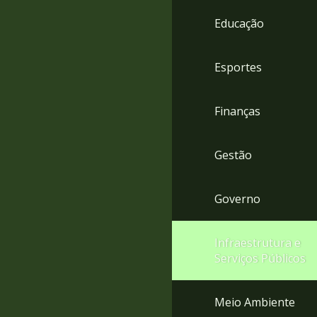
4
Educação
Acessibilidade
5
Esportes
Finanças
Gestão
Governo
Infraestrutura e
Serviços Públicos
Meio Ambiente