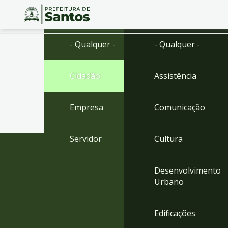
Ir
Conteúdo
- Qualquer -
- Qualquer -
para
o
conteúdo
Cidadão
Assistência
1
Ir
para
Empresa
Comunicação
o
menu
2
Servidor
Cultura
Ir
para
busca
Desenvolvimento
3
Urbano
Ir
para
o
Edificações
rodapé