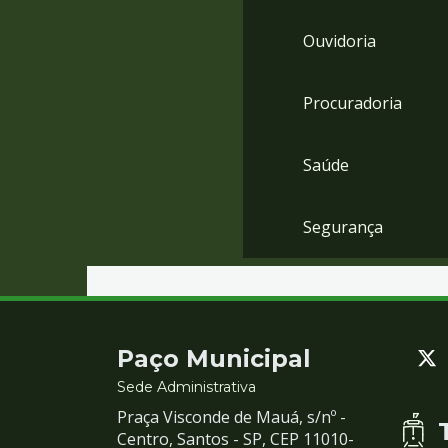
Ouvidoria
Procuradoria
Saúde
Segurança
Contato
Paço Municipal
e
Sede Administrativa
Praça Visconde de Mauá, s/nº -
Redes
Centro, Santos - SP, CEP 11010-