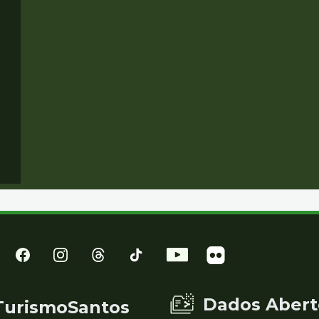
Dados Abert
TurismoSantos