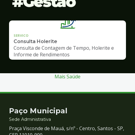
Gestão
SERVICO
Consulta Holerite
Consulta de Contagem de Tempo, Holerite e
Informe de Rendimentos
Mais Saúde
Contato
Paço Municipal
e
Sede Administrativa
Praça Visconde de Mauá, s/nº - Centro, Santos - SP,