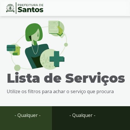
Ir
Conteúdo
para
o
conteúdo
1
Ir
para
o
menu
Lista de Serviços
2
Ir
para
Utilize os filtros para achar o serviço que procura
busca
3
Ir
para
- Qualquer -
- Qualquer -
o
rodapé