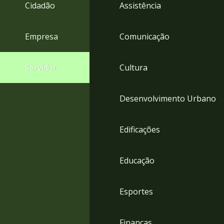
4
Cidadão
Assistência
Acessibilidade
5
Empresa
Comunicação
Servidor
Cultura
Desenvolvimento Urbano
Edificações
Educação
Esportes
Finanças