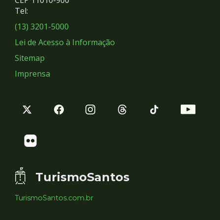
Redes
CEP 11010-900
Tel:
Sociais
(13) 3201-5000
Lei de Acesso à Informação
Sitemap
Imprensa
TurismoSantos
TurismoSantos.com.br