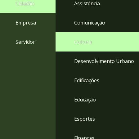
4
Cidadão
Assistência
Acessibilidade
5
Empresa
Comunicação
Servidor
Cultura
Desenvolvimento Urbano
Edificações
Educação
Esportes
Finanças