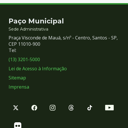
Contato
Paço Municipal
e
Sede Administrativa
Praça Visconde de Mauá, s/nº - Centro, Santos - SP,
Redes
CEP 11010-900
Tel:
Sociais
(13) 3201-5000
Lei de Acesso à Informação
Sitemap
Imprensa