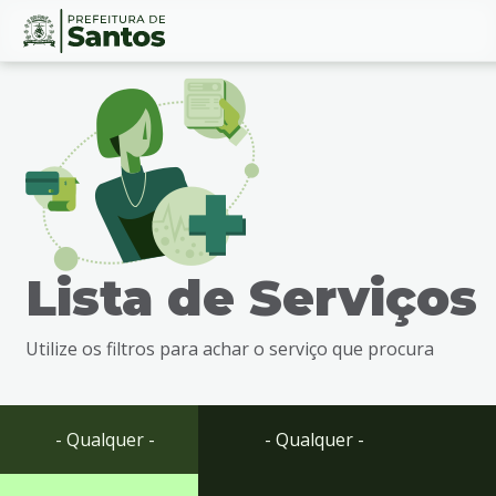
Ir
Conteúdo
para
o
conteúdo
1
Ir
para
o
menu
Lista de Serviços
2
Ir
para
Utilize os filtros para achar o serviço que procura
busca
3
Ir
para
- Qualquer -
- Qualquer -
o
rodapé