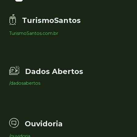
TurismoSantos
TurismoSantos.com.br
Dados Abertos
/dadosabertos
Ouvidoria
/ouvidoria