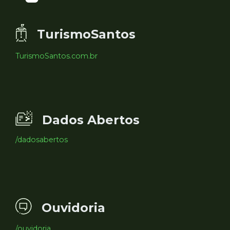
TurismoSantos
TurismoSantos.com.br
Dados Abertos
/dadosabertos
Ouvidoria
/ouvidoria