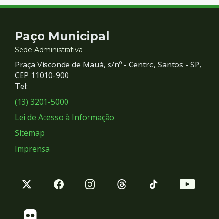
Contato
Paço Municipal
e
Sede Administrativa
Praça Visconde de Mauá, s/nº - Centro, Santos - SP,
Redes
CEP 11010-900
Tel:
Sociais
(13) 3201-5000
Lei de Acesso à Informação
Sitemap
Imprensa