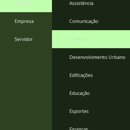
4
Cidadão
Assistência
Acessibilidade
5
Empresa
Comunicação
Servidor
Cultura
Desenvolvimento Urbano
Edificações
Educação
Esportes
Finanças