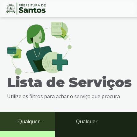
Ir
Conteúdo
para
o
conteúdo
1
Ir
para
o
menu
Lista de Serviços
2
Ir
para
Utilize os filtros para achar o serviço que procura
busca
3
Ir
para
- Qualquer -
- Qualquer -
o
rodapé