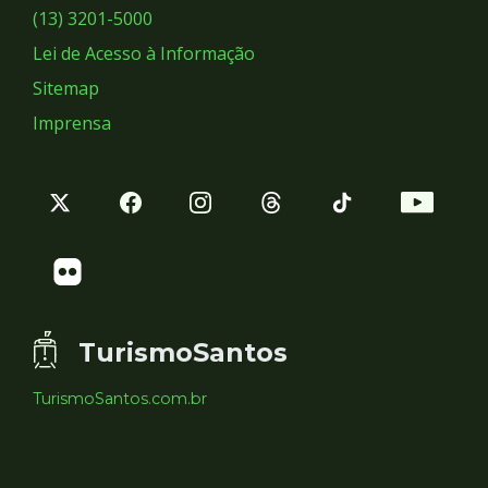
Sociais
(13) 3201-5000
Lei de Acesso à Informação
Sitemap
Imprensa
TurismoSantos
TurismoSantos.com.br