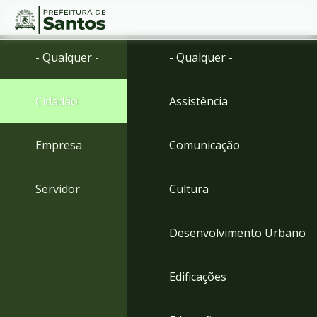
Ir
Conteúdo
- Qualquer -
- Qualquer -
para
o
conteúdo
Cidadão
Assistência
1
Ir
para
Empresa
Comunicação
o
menu
2
Servidor
Cultura
Ir
para
busca
Desenvolvimento Urbano
3
Ir
para
Edificações
o
rodapé