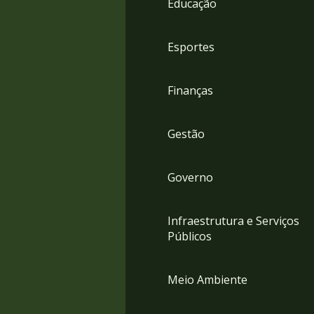
Educação
4
Acessibilidade
5
Esportes
Finanças
Gestão
Governo
Infraestrutura e Serviços
Públicos
Meio Ambiente