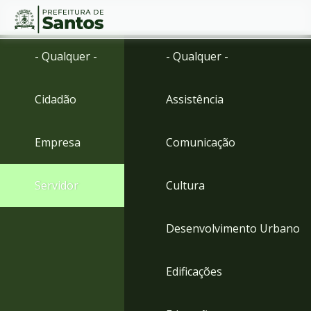
Ir
Conteúdo
- Qualquer -
- Qualquer -
para
o
conteúdo
Cidadão
Assistência
1
Ir
para
Empresa
Comunicação
o
menu
2
Servidor
Cultura
Ir
para
busca
Desenvolvimento Urbano
3
Ir
para
Edificações
o
rodapé