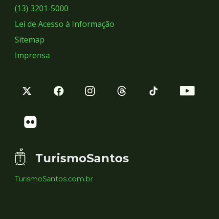
Sociais
(13) 3201-5000
Lei de Acesso à Informação
Sitemap
Imprensa
TurismoSantos
TurismoSantos.com.br