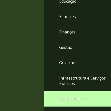
Educação
4
Acessibilidade
5
Esportes
Finanças
Gestão
Governo
Infraestrutura e Serviços
Públicos
Meio Ambiente