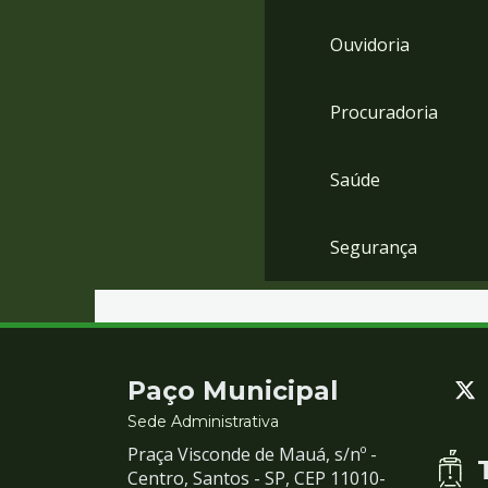
Ouvidoria
Procuradoria
Saúde
Segurança
Contato
Paço Municipal
e
Sede Administrativa
Praça Visconde de Mauá, s/nº -
Redes
Centro, Santos - SP, CEP 11010-