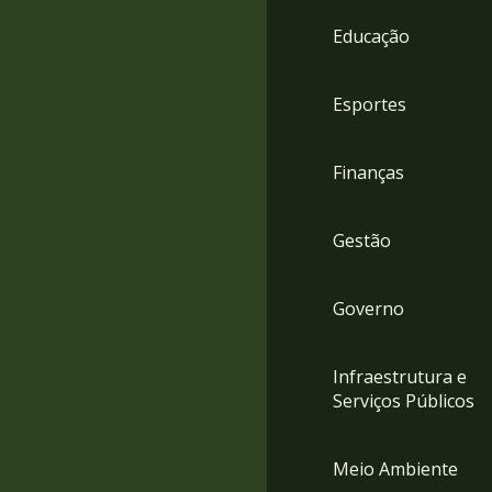
4
Educação
Acessibilidade
5
Esportes
Finanças
Gestão
Governo
Infraestrutura e
Serviços Públicos
Meio Ambiente