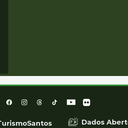
Dados Abert
TurismoSantos