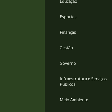
Educação
4
Acessibilidade
5
Esportes
Finanças
Gestão
Governo
Infraestrutura e Serviços
Públicos
Meio Ambiente