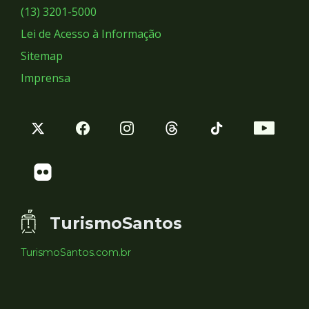
Sociais
(13) 3201-5000
Lei de Acesso à Informação
Sitemap
Imprensa
TurismoSantos
TurismoSantos.com.br