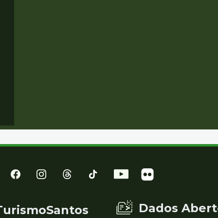
Dados Abert
TurismoSantos