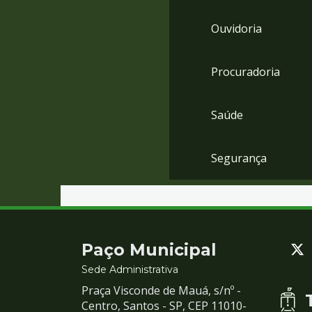
Ouvidoria
Procuradoria
Saúde
Segurança
Contato
Paço Municipal
e
Sede Administrativa
Praça Visconde de Mauá, s/nº -
Redes
Centro, Santos - SP, CEP 11010-