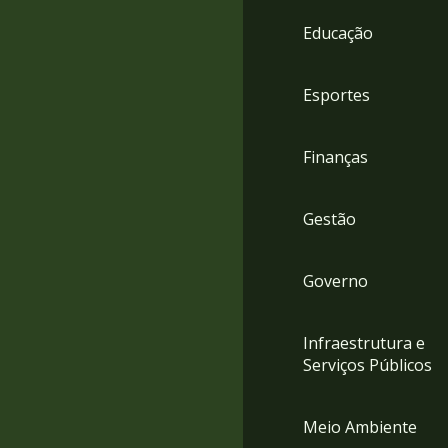
4
Educação
Acessibilidade
5
Esportes
Finanças
Gestão
Governo
Infraestrutura e
Serviços Públicos
Meio Ambiente