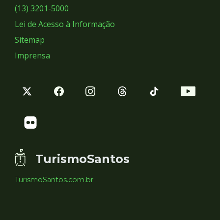
Sociais
(13) 3201-5000
Lei de Acesso à Informação
Sitemap
Imprensa
TurismoSantos
TurismoSantos.com.br