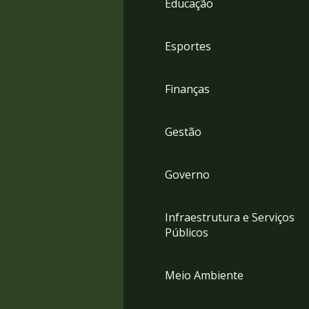
Educação
4
Acessibilidade
5
Esportes
Finanças
Gestão
Governo
Infraestrutura e Serviços
Públicos
Meio Ambiente