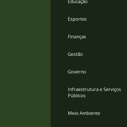
Educação
4
Acessibilidade
5
Esportes
Finanças
Gestão
Governo
Infraestrutura e Serviços
Públicos
Meio Ambiente