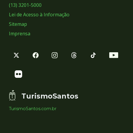
Sociais
(13) 3201-5000
Lei de Acesso à Informação
Sitemap
Imprensa
TurismoSantos
TurismoSantos.com.br