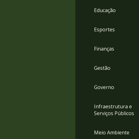
4
Educação
Acessibilidade
5
Esportes
Finanças
Gestão
Governo
Infraestrutura e
Serviços Públicos
Meio Ambiente