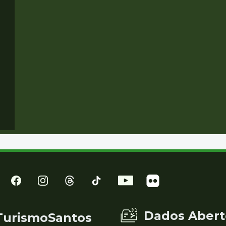
Dados Abert
TurismoSantos