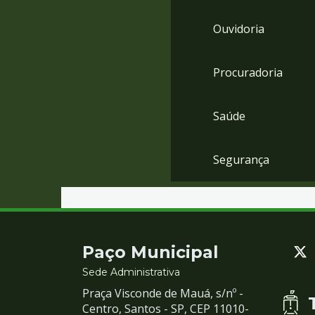
Ouvidoria
Procuradoria
Saúde
Segurança
Contato
Paço Municipal
e
Sede Administrativa
Praça Visconde de Mauá, s/nº -
Redes
Centro, Santos - SP, CEP 11010-