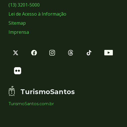
Sociais
(13) 3201-5000
Lei de Acesso à Informação
Sitemap
Imprensa
TurismoSantos
TurismoSantos.com.br