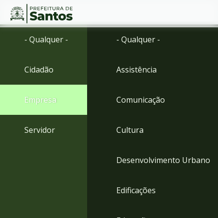
Ir
Conteúdo
- Qualquer -
- Qualquer -
para
o
conteúdo
Cidadão
Assistência
1
Ir
para
Empresa
Comunicação
o
menu
2
Servidor
Cultura
Ir
para
busca
Desenvolvimento Urbano
3
Ir
para
Edificações
o
rodapé