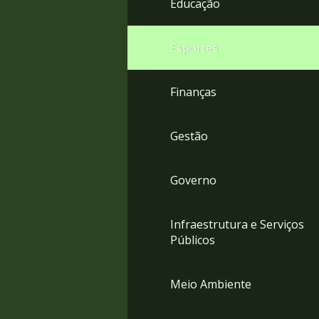
Educação
4
Acessibilidade
5
Esportes
Finanças
Gestão
Governo
Infraestrutura e Serviços
Públicos
Meio Ambiente