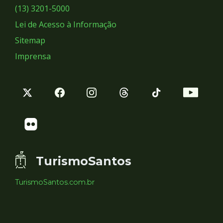
Sociais
(13) 3201-5000
Lei de Acesso à Informação
Sitemap
Imprensa
TurismoSantos
TurismoSantos.com.br