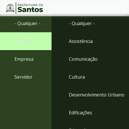
Ir
Conteúdo
- Qualquer -
- Qualquer -
para
o
conteúdo
Cidadão
Assistência
1
Ir
para
Empresa
Comunicação
o
menu
2
Servidor
Cultura
Ir
para
busca
Desenvolvimento Urbano
3
Ir
para
Edificações
o
rodapé