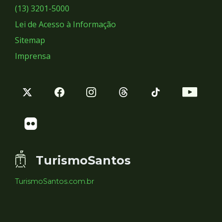
Sociais
(13) 3201-5000
Lei de Acesso à Informação
Sitemap
Imprensa
TurismoSantos
TurismoSantos.com.br