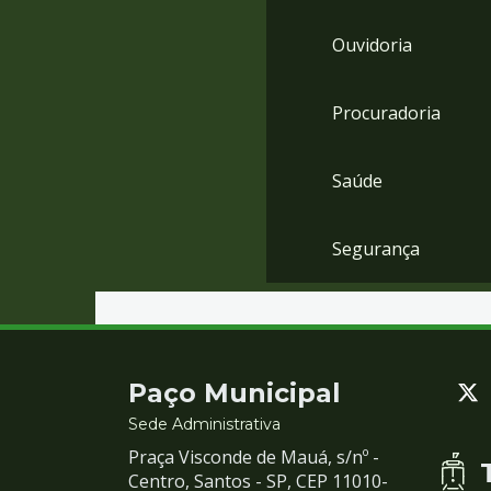
Ouvidoria
Procuradoria
Saúde
Segurança
Contato
Paço Municipal
e
Sede Administrativa
Praça Visconde de Mauá, s/nº -
Redes
Centro, Santos - SP, CEP 11010-