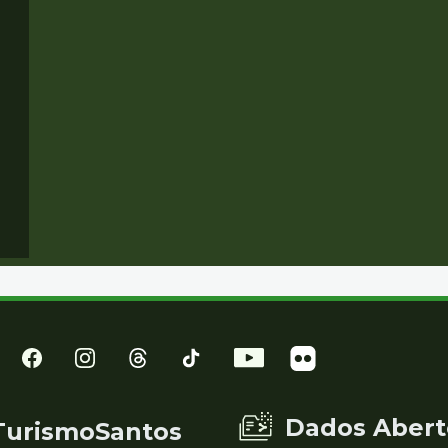
Dados Abert
TurismoSantos