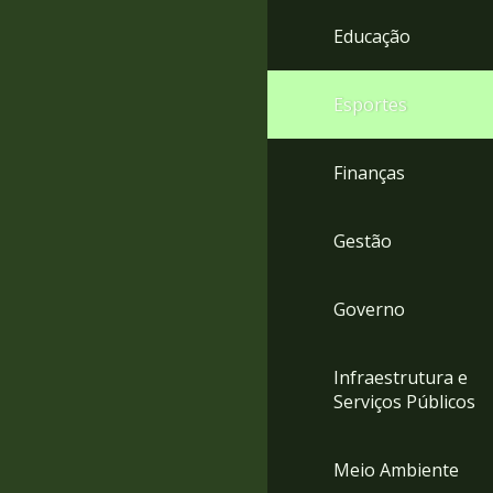
4
Educação
Acessibilidade
5
Esportes
Finanças
Gestão
Governo
Infraestrutura e
Serviços Públicos
Meio Ambiente