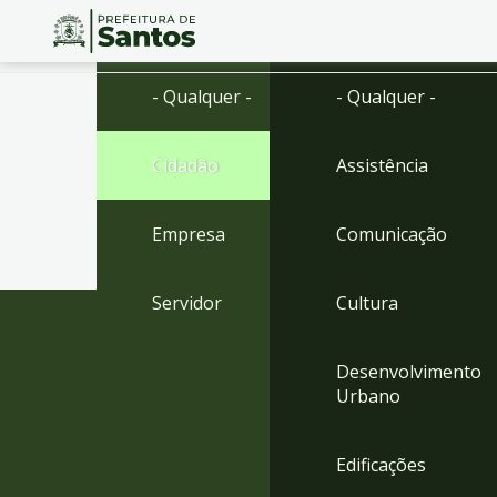
Ir
Conteúdo
- Qualquer -
- Qualquer -
para
o
conteúdo
Cidadão
Assistência
1
Ir
para
Empresa
Comunicação
o
menu
2
Servidor
Cultura
Ir
para
busca
Desenvolvimento
3
Urbano
Ir
para
o
Edificações
rodapé