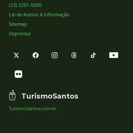
Sociais
(13) 3201-5000
Lei de Acesso à Informação
Sitemap
Imprensa
TurismoSantos
TurismoSantos.com.br