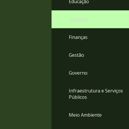
Educação
4
Acessibilidade
5
Esportes
Finanças
Gestão
Governo
Infraestrutura e Serviços
Públicos
Meio Ambiente