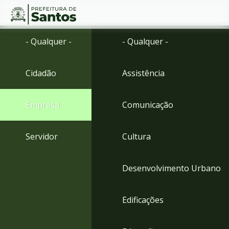
Ir
Conteúdo
- Qualquer -
- Qualquer -
para
o
conteúdo
Cidadão
Assistência
1
Ir
para
Empresa
Comunicação
o
menu
2
Servidor
Cultura
Ir
para
busca
Desenvolvimento Urbano
3
Ir
para
Edificações
o
rodapé