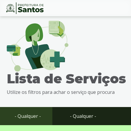
Ir
Conteúdo
para
o
conteúdo
1
Ir
para
o
menu
Lista de Serviços
2
Ir
para
Utilize os filtros para achar o serviço que procura
busca
3
Ir
para
- Qualquer -
- Qualquer -
o
rodapé