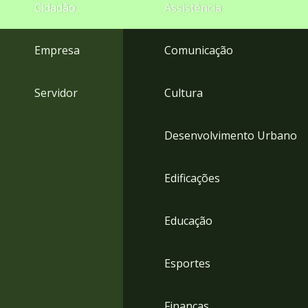
4
Cidadão
Assistência
Acessibilidade
5
Empresa
Comunicação
Servidor
Cultura
Desenvolvimento Urbano
Edificações
Educação
Esportes
Finanças