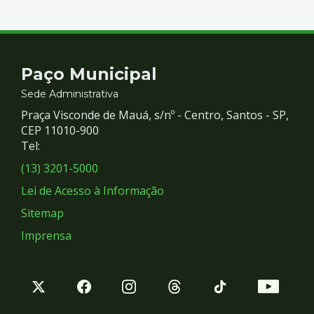
Contato
Paço Municipal
e
Sede Administrativa
Praça Visconde de Mauá, s/nº - Centro, Santos - SP,
Redes
CEP 11010-900
Tel:
Sociais
(13) 3201-5000
Lei de Acesso à Informação
Sitemap
Imprensa