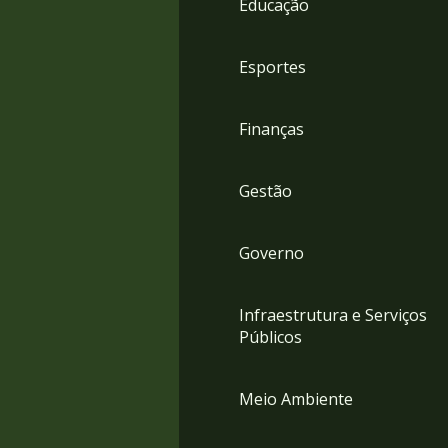
Educação
4
Acessibilidade
5
Esportes
Finanças
Gestão
Governo
Infraestrutura e Serviços
Públicos
Meio Ambiente