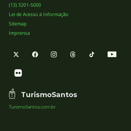
Sociais
(13) 3201-5000
Lei de Acesso à Informação
Sitemap
Imprensa
TurismoSantos
TurismoSantos.com.br